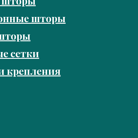
 шторы
лонные шторы
шторы
е сетки
и крепления