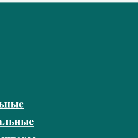
ьные
альные