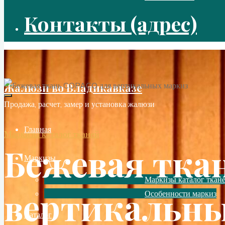
Контакты (адрес)
Жалюзи во Владикавказе
Продажа, расчет, замер и установка жалюзи
Главная
Маркизы каталог тканей
Бежевая тка
Маркизы
Маркизы каталог ткан
вертикальны
Особенности маркиз
Каталог