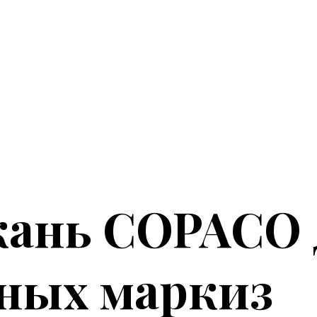
кань COPACO 
ных маркиз