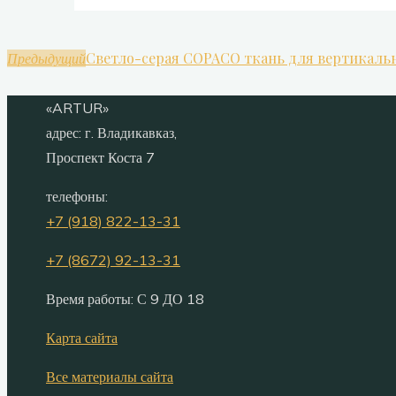
Светло-серая COPACO ткань для вертикаль
Предыдущий
«ARTUR»
адрес:
г. Владикавказ,
Проспект Коста 7
телефоны:
+7 (918) 822-13-31
+7 (8672) 92-13-31
Время работы: С 9 ДО 18
Карта сайта
Все материалы сайта