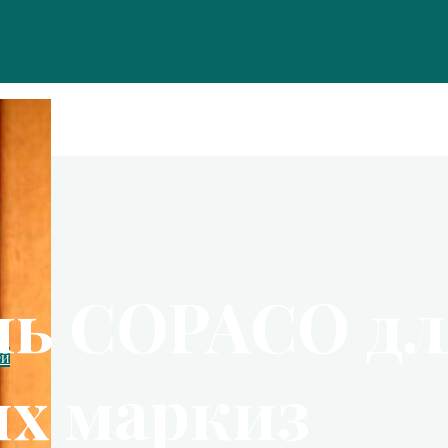
нь COPACO дл
ей
х маркиз