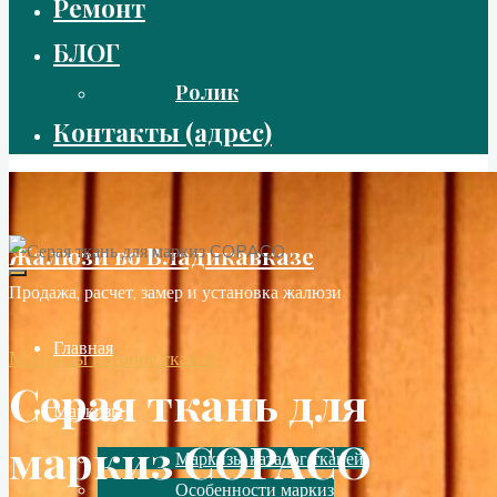
Ремонт
БЛОГ
Ролик
Контакты (адрес)
Жалюзи во Владикавказе
Продажа, расчет, замер и установка жалюзи
Главная
Маркизы каталог тканей
Серая ткань для
Маркизы
маркиз COPACO
Маркизы каталог тканей
Особенности маркиз