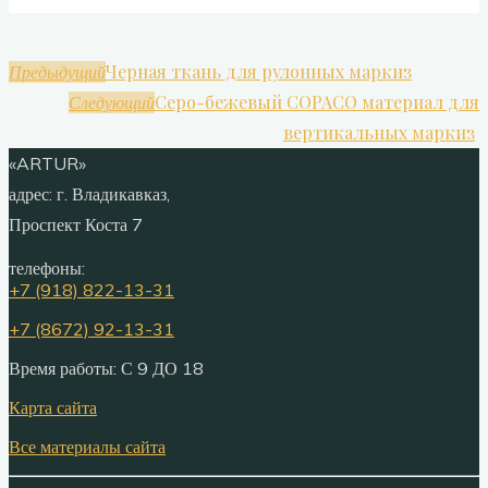
Черная ткань для рулонных маркиз
Предыдущий
Серо-бежевый COPACO материал для
Следующий
вертикальных маркиз
«ARTUR»
адрес:
г. Владикавказ,
Проспект Коста 7
телефоны:
+7 (918) 822-13-31
+7 (8672) 92-13-31
Время работы: С 9 ДО 18
Карта сайта
Все материалы сайта