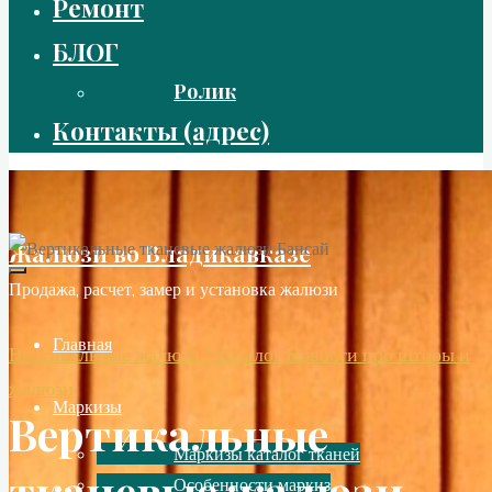
Ремонт
БЛОГ
Ролик
Контакты (адрес)
Жалюзи во Владикавказе
Продажа, расчет, замер и установка жалюзи
Главная
Вертикальные жалюзи / Каталог
Новости про шторы и
жалюзи
Маркизы
Вертикальные
Маркизы каталог тканей
тканевые жалюзи
Особенности маркиз