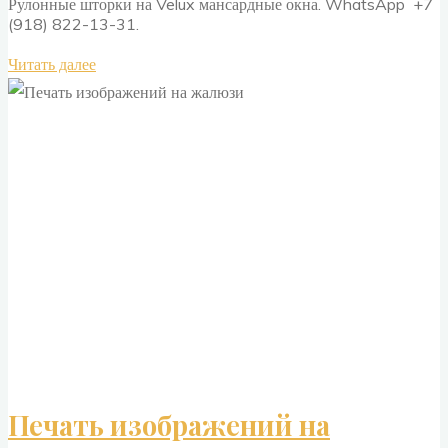
Рулонные шторки на Velux мансардные окна. WhatsApp +7
(918) 822-13-31.
"Рулонные
Читать далее
шторы
для
мансардных
окон
VELUX"
Печать изображений на