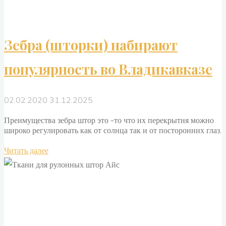
Зебра (шторки) набирают
популярность во Владикавказе
02.02.2020
31.12.2025
Преимущества зебра штор это -то что их перекрытия можно
широко регулировать как от солнца так и от посторонних глаз.
"Зебра
Читать далее
(шторки)
набирают
популярность
во
Владикавказе"