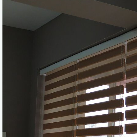
Каталог
Вертикальные
Горизонтальные
Рулонные шторы
Зебра рулонные шторы
Римские шторы
Москитные сетки
Системы и крепления
Ремонт
Блог
Наши работы
Видео