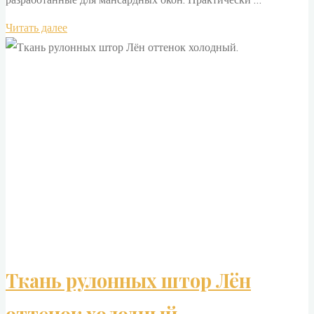
"Теперь
Читать далее
делаем
шторки
на
мансардные
окна
Velux"
Ткань рулонных штор Лён