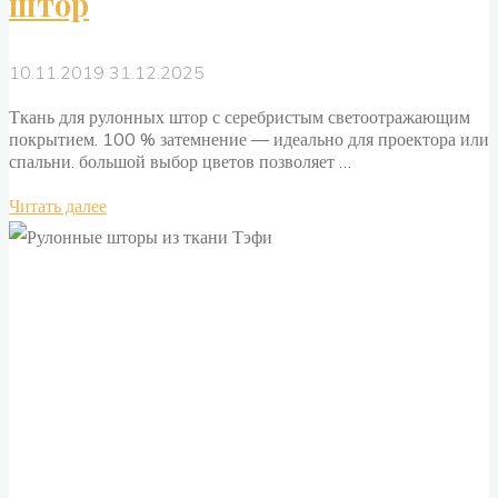
штор
10.11.2019
31.12.2025
Ткань для рулонных штор с серебристым светоотражающим
покрытием. 100 % затемнение — идеально для проектора или
спальни. большой выбор цветов позволяет …
"Black
Читать далее
out
ткани
для
рулонных
штор"