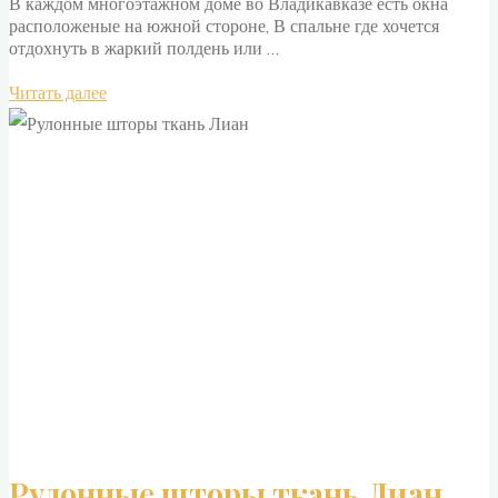
В каждом многоэтажном доме во Владикавказе есть окна
расположеные на южной стороне, В спальне где хочется
отдохнуть в жаркий полдень или …
"Эффект
Читать далее
ткань
black
out
для
рулонных
штор."
Рулонные шторы ткань Лиан