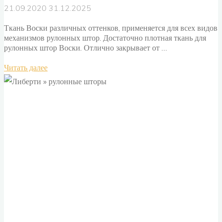
21.09.2020
31.12.2025
Ткань Воски различных оттенков, применяется для всех видов
механизмов рулонных штор. Достаточно плотная ткань для
рулонных штор Воски. Отлично закрывает от …
"Воски
Читать далее
ткань
для
рулонных
штор."