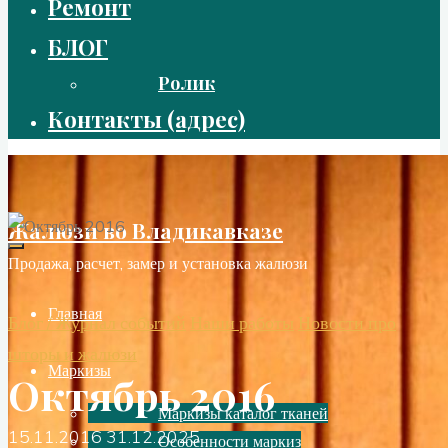
Ремонт
БЛОГ
Ролик
Контакты (адрес)
Жалюзи во Владикавказе
Продажа, расчет, замер и установка жалюзи
Главная
Блог / Журнал событий
Наши работы
Новости про
шторы и жалюзи
Маркизы
Октябрь 2016
Маркизы каталог тканей
15.11.2016
31.12.2025
Особенности маркиз