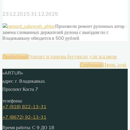
23.12.2015
31.12.2025
Произвели ремонт рулонных штор :
замена сломанных держателей рулона с выездом по г.
Владикавказу обходится в 500 рублей.
Ремонт и замена бегунков для жалюзи
Предыдущий
Июнь 2016
Следующий
«ARTUR»
адрес:
г. Владикавказ,
Проспект Коста 7
телефоны:
+7 (918) 822-13-31
+7 (8672) 92-13-31
Время работы: С 9 ДО 18