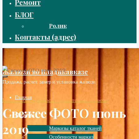
Ремонт
БЛОГ
Ролик
Контакты (адрес)
Жалюзи во Владикавказе
Продажа, расчет, замер и установка жалюзи
Главная
Наши работы
Новости про шторы и жалюзи
Свежее ФОТО июнь
Маркизы
2019
Маркизы каталог тканей
Особенности маркиз