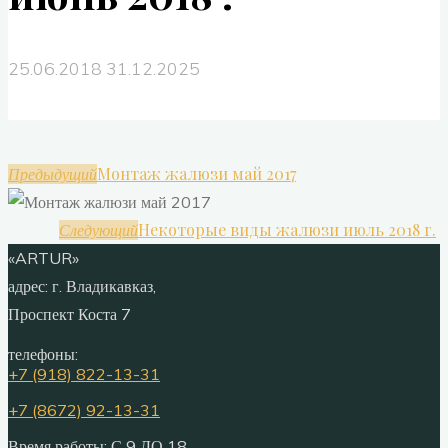
25.06.2018
31.12.2025
Монтаж жалюзи май 2017
Предыдущий
Некоторые виды жалюзи июль 2018 г.
Следующий
«ARTUR»
адрес:
г. Владикавказ,
Проспект Коста 7
телефоны:
+7 (918) 822-13-31
+7 (8672) 92-13-31
Время работы: С 9 ДО 18