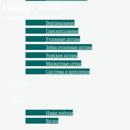
июнь 2018 .
Каталог
25.06.2018
31.12.2025
Вертикальные
Горизонтальные
Рулонные шторы
Зебра рулонные шторы
Римские шторы
Москитные сетки
Системы и крепления
Ремонт
Блог
Наши работы
Видео